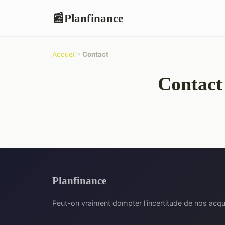
Planfinance
📰
Accueil
›
Contact
Contact
Planfinance
Peut-on vraiment dompter l'incertitude de nos acqu