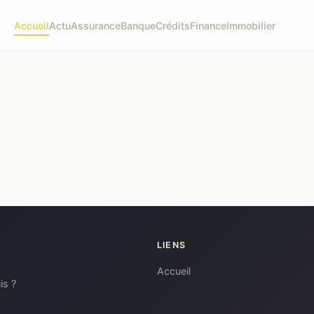
Accueil
Actu
Assurance
Banque
Crédits
Finance
Immobilier
LIENS
Accueil
is ?