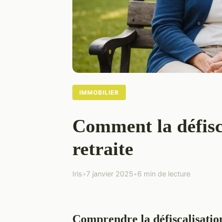
IMMOBILIER
Comment la défisc
retraite
Iris
•
7 janvier 2025
•
6 min de lecture
Comprendre la défiscalisatio