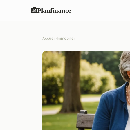
Planfinance
📰
Accueil
›
Immobilier